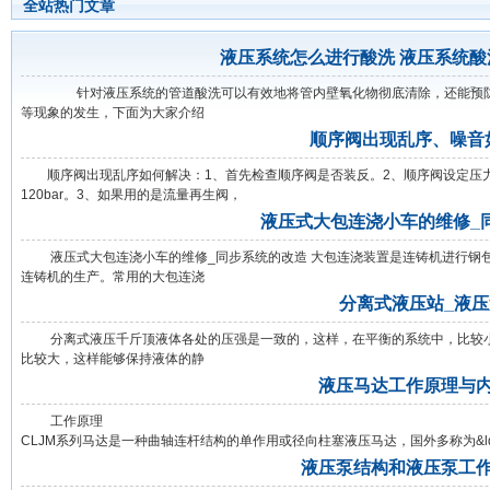
全站热门文章
液压系统怎么进行酸洗 液压系统
针对液压系统的管道酸洗可以有效地将管内壁氧化物彻底清除，还能预防管
等现象的发生，下面为大家介绍
顺序阀出现乱序、噪音
顺序阀出现乱序如何解决：1、首先检查顺序阀是否装反。2、顺序阀设定压力
120bar。3、如果用的是流量再生阀，
液压式大包连浇小车的维修_
液压式大包连浇小车的维修_同步系统的改造 大包连浇装置是连铸机进行钢包
连铸机的生产。常用的大包连浇
分离式液压站_液
分离式液压千斤顶液体各处的压强是一致的，这样，在平衡的系统中，比较小
比较大，这样能够保持液体的静
液压马达工作原理与
工作原理
CLJM系列马达是一种曲轴连杆结构的单作用或径向柱塞液压马达，国外多称为&ldquo;
液压泵结构和液压泵工