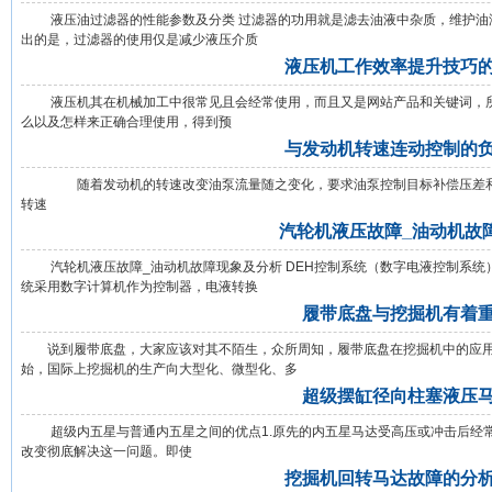
液压油过滤器的性能参数及分类 过滤器的功用就是滤去油液中杂质，维护油液
出的是，过滤器的使用仅是减少液压介质
液压机工作效率提升技巧
液压机其在机械加工中很常见且会经常使用，而且又是网站产品和关键词，所
么以及怎样来正确合理使用，得到预
与发动机转速连动控制的
随着发动机的转速改变油泵流量随之变化，要求油泵控制目标补偿压差和多
转速
汽轮机液压故障_油动机故
汽轮机液压故障_油动机故障现象及分析 DEH控制系统（数字电液控制系统）
统采用数字计算机作为控制器，电液转换
履带底盘与挖掘机有着
说到履带底盘，大家应该对其不陌生，众所周知，履带底盘在挖掘机中的应用！
始，国际上挖掘机的生产向大型化、微型化、多
超级摆缸径向柱塞液压
超级内五星与普通内五星之间的优点1.原先的内五星马达受高压或冲击后经常
改变彻底解决这一问题。即使
挖掘机回转马达故障的分