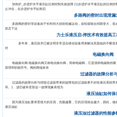
加热炉_步进炉水平液压缸比例控制失效故障 (1)步进炉水平液压缸的比例控
止冲击，在步进炉水平缸刚启
多路阀的密封出现泄漏
多路阀的密封等设备由于长时间大扭矩机械运动，齿轮箱啮合间隙变大，造成
状态下运
力士乐液压启-停技术有效提高
多年来，液压技术已被证明非常适合移动设备用来解决其面临的不断发展的
对
电磁换向阀
电磁换向阀 电磁换向阀又称电动换向阀，简称电磁阀，它是借助电磁铁的吸 
原理和职能符号。阀的两端各有
过滤器的故障分析
过滤器的故障分析与排除过滤器带来的故障包括过滤效果不好给液压系统带来
等。1．滤芯破坏变形这一故障现象表现为
液压油缸如何保
因为液压油缸要承受很大的压强，负载越重，它的压强就会越大，因此，做好
液压油缸
液压油过滤器的性能参