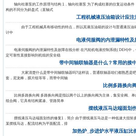
轴向柱塞泵的工作原理与结构 1．轴向柱塞泵 为了构成柱塞的往复运动条件
构的不同分为斜盘式（直轴式
工程机械液压油箱设计应注
由于工程机械具有移动性的特点，所以其液压油箱的设计与普通液压油箱设
计中
电液伺服阀的内泄漏特性及
电液伺服阀的内泄漏特性及故障在线分析 在汽轮机电液控制系统( DEH)中
定可靠性直接影响到机组的安全稳
带中间轴联轴器是什么？常用的接
大家清楚什么是带中间轴联轴器吗?这样说，普通联轴器咱们都熟悉是吧，
套，尼龙棒，膜片组等等，而带中间轴
比例多路换向
比例多路换向阀 多路换向阀是指以两个以上的换向阀为主体，集安全阀、单向
组合阀，它具有结构紧凑、管路简单
摆线液压马达端面划
摆线液压马达端面划伤的修复1．简介 由于摆线液压马达是一种低速大扭矩多
某摆线马达，配流结构为平面配流，排
加热炉_步进炉水平液压缸比