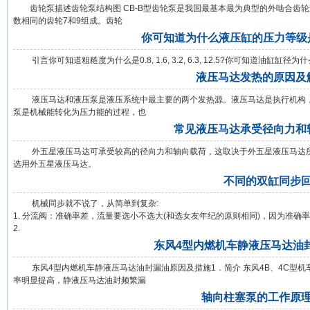
齿轮泵描述齿轮泵结构图 CB-B型齿轮泵是我国最基本最为典型的外啮合齿轮
数相同的齿轮7和9组成。齿轮
你可知道为什么液压缸的压力等级是6.3, 
引言你可知道粗糙度为什么是0.8, 1.6, 3.2, 6.3, 12.5?你可知道油缸缸径为什么是
液压马达发热的原因及
液压马达和液压泵是液压系统中最主要的两个发热源。液压马达是执行机构，
泵是机械能转化为压力能的过程，也
常见液压马达承受径向力和
外五星液压马达可承受较高的径向力和轴向载荷，这取决于外五星液压马达所
选用外五星液压马达。
不同的双缸同步
机械同步就不说了，从简单到复杂:
1. 分流阀：准确率差，流量要选小不选大(和选女友年纪的原则相同)，因为准确
2.
东风4型内燃机车静液压马达油
东风4型内燃机车静液压马达油封漏油原因及措施1．简介 东风4B、4C型机
率明显提高，静液压马达油封频繁漏
轴向柱塞泵的工作原